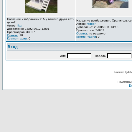
Название изображения: А у вашего друга есть
Название изображения: Хранитель со
дача?
Автор:
redbor
Автор:
Ikar
Добавлено: 23/08/2011 13:13
Добавлено: 23/02/2012 12:01
Просмотров: 34987
Просмотров: 33327
Оценка
:
не оценено
Оценка
: 10
Комментарии
: 0
Комментарии
: 0
Вход
Имя:
Пароль:
Powered by Pho
Powered by
Ру