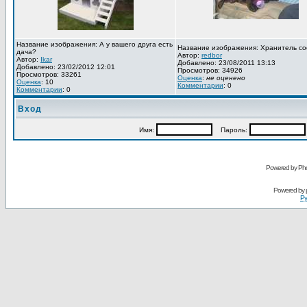
Название изображения: А у вашего друга есть
Название изображения: Хранитель со
дача?
Автор:
redbor
Автор:
Ikar
Добавлено: 23/08/2011 13:13
Добавлено: 23/02/2012 12:01
Просмотров: 34926
Просмотров: 33261
Оценка
:
не оценено
Оценка
: 10
Комментарии
: 0
Комментарии
: 0
Вход
Имя:
Пароль:
Powered by Pho
Powered by
Ру