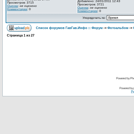
Добавлено: 24/01/2011 12:43
Просмотров: 3715
Просмотров: 3721
Оценка
:
не оценено
Оценка
:
не оценено
Комментарии
: 0
Комментарии
: 0
Упорядочить по:
Список форумов ГавГав.Инфо :: Форум
->
Фотоальбом
->
Страница
1
из
27
Powered by Pho
Powered by
Ру