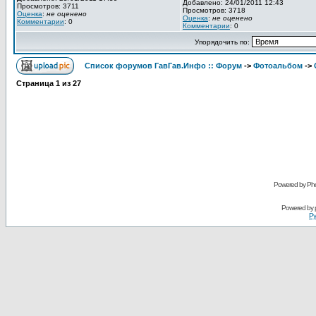
Добавлено: 24/01/2011 12:43
Просмотров: 3711
Просмотров: 3718
Оценка
:
не оценено
Оценка
:
не оценено
Комментарии
: 0
Комментарии
: 0
Упорядочить по:
Список форумов ГавГав.Инфо :: Форум
->
Фотоальбом
->
Страница
1
из
27
Powered by Pho
Powered by
Ру