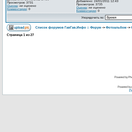
Добавлено: 24/01/2011 12:43
Просмотров: 3731
Просмотров: 3735
Оценка
:
не оценено
Оценка
:
не оценено
Комментарии
: 0
Комментарии
: 0
Упорядочить по:
Список форумов ГавГав.Инфо :: Форум
->
Фотоальбом
->
Страница
1
из
27
Powered by Pho
Powered by
Ру