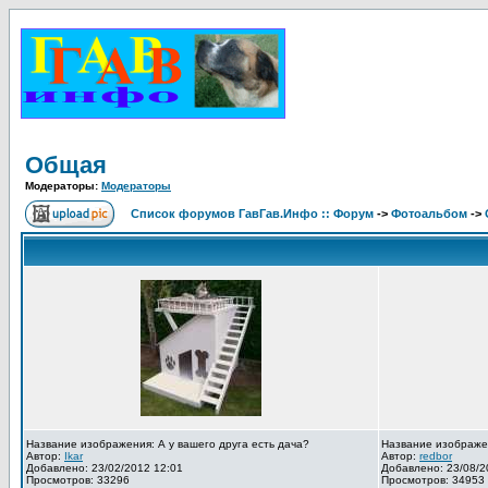
Общая
Модераторы:
Модераторы
Список форумов ГавГав.Инфо :: Форум
->
Фотоальбом
->
Название изображения: А у вашего друга есть дача?
Название изображе
Автор:
Ikar
Автор:
redbor
Добавлено: 23/02/2012 12:01
Добавлено: 23/08/2
Просмотров: 33296
Просмотров: 34953