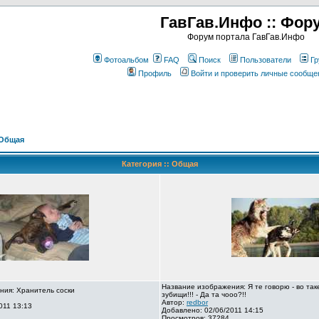
ГавГав.Инфо :: Фор
Форум портала ГавГав.Инфо
Фотоальбом
FAQ
Поиск
Пользователи
Гр
Профиль
Войти и проверить личные сообще
Общая
Категория :: Общая
Название изображения: Я те говорю - во так
ния: Хранитель соски
зубищи!!! - Да та чооо?!!
Автор:
redbor
011 13:13
Добавлено: 02/06/2011 14:15
Просмотров: 37284