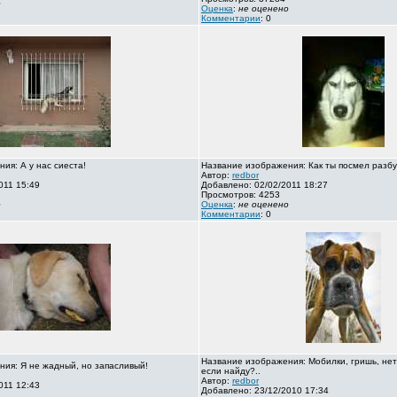
о
Оценка
:
не оценено
Комментарии
: 0
ия: А у нас сиеста!
Название изображения: Как ты посмел разбу
Автор:
redbor
011 15:49
Добавлено: 02/02/2011 18:27
Просмотров: 4253
о
Оценка
:
не оценено
Комментарии
: 0
Название изображения: Мобилки, гришь, нет
ия: Я не жадный, но запасливый!
если найду?..
Автор:
redbor
011 12:43
Добавлено: 23/12/2010 17:34