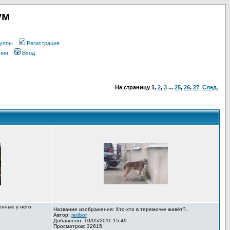
ум
уппы
Регистрация
ния
Вход
На страницу
1
,
2
,
3
...
25
,
26
,
27
След.
енные у него
Название изображения: Хто-хто в теремочке живёт?..
Автор:
redbor
Добавлено: 10/05/2011 15:49
Просмотров: 32615