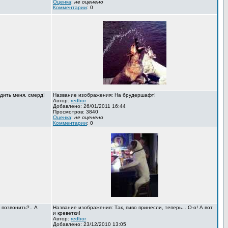
Оценка
:
не оценено
Комментарии
: 0
дить меня, смерд!
Название изображения: На брудершафт!
Автор:
redbor
Добавлено: 26/01/2011 16:44
Просмотров: 3840
Оценка
:
не оценено
Комментарии
: 0
 позвонить?.. А
Название изображения: Так, пиво принесли, теперь... О-о! А вот
и креветки!
Автор:
redbor
Добавлено: 23/12/2010 13:05