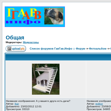
Общая
Модераторы:
Модераторы
Список форумов ГавГав.Инфо :: Форум
->
Фотоальбом
->
Название изображения: А у вашего друга есть дача?
Название изображе
Автор:
Ikar
Автор:
redbor
Добавлено: 23/02/2012 12:01
Добавлено: 23/08/2
Просмотров: 33310
Просмотров: 34965