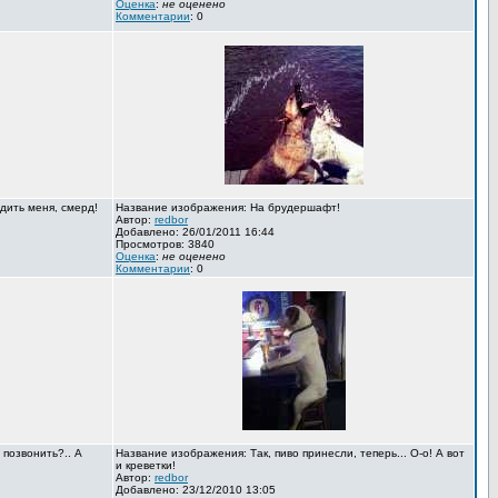
Оценка
:
не оценено
Комментарии
: 0
дить меня, смерд!
Название изображения: На брудершафт!
Автор:
redbor
Добавлено: 26/01/2011 16:44
Просмотров: 3840
Оценка
:
не оценено
Комментарии
: 0
 позвонить?.. А
Название изображения: Так, пиво принесли, теперь... О-о! А вот
и креветки!
Автор:
redbor
Добавлено: 23/12/2010 13:05