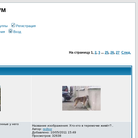
ум
уппы
Регистрация
ния
Вход
На страницу
1
,
2
,
3
...
25
,
26
,
27
След.
енные у него
Название изображения: Хто-хто в теремочке живёт?..
Автор:
redbor
Добавлено: 10/05/2011 15:49
Просмотров: 32638