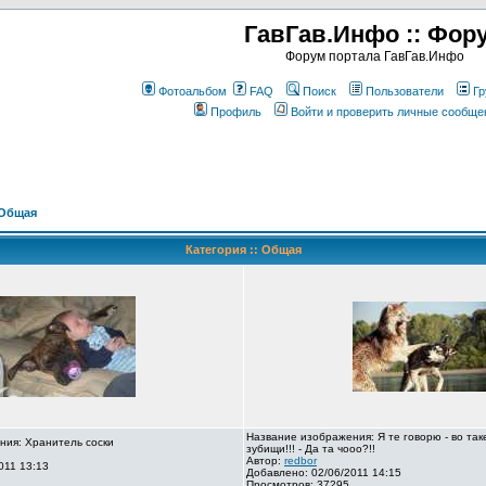
ГавГав.Инфо :: Фор
Форум портала ГавГав.Инфо
Фотоальбом
FAQ
Поиск
Пользователи
Гр
Профиль
Войти и проверить личные сообще
Общая
Категория :: Общая
Название изображения: Я те говорю - во так
ния: Хранитель соски
зубищи!!! - Да та чооо?!!
Автор:
redbor
011 13:13
Добавлено: 02/06/2011 14:15
Просмотров: 37295