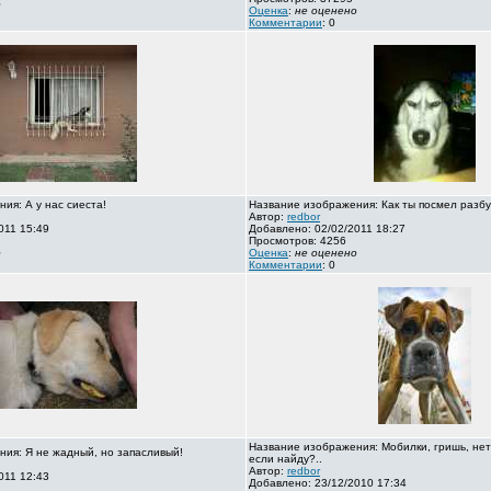
о
Оценка
:
не оценено
Комментарии
: 0
ия: А у нас сиеста!
Название изображения: Как ты посмел разбу
Автор:
redbor
011 15:49
Добавлено: 02/02/2011 18:27
Просмотров: 4256
о
Оценка
:
не оценено
Комментарии
: 0
Название изображения: Мобилки, гришь, нет
ия: Я не жадный, но запасливый!
если найду?..
Автор:
redbor
011 12:43
Добавлено: 23/12/2010 17:34