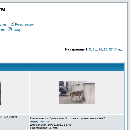
ум
уппы
Регистрация
ния
Вход
На страницу
1
,
2
,
3
...
25
,
26
,
27
След.
енные у него
Название изображения: Хто-хто в теремочке живёт?..
Автор:
redbor
Добавлено: 10/05/2011 15:49
Просмотров: 32698