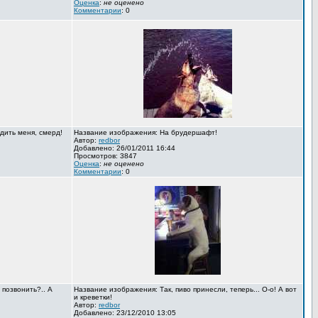
Оценка
:
не оценено
Комментарии
: 0
дить меня, смерд!
Название изображения: На брудершафт!
Автор:
redbor
Добавлено: 26/01/2011 16:44
Просмотров: 3847
Оценка
:
не оценено
Комментарии
: 0
 позвонить?.. А
Название изображения: Так, пиво принесли, теперь... О-о! А вот
и креветки!
Автор:
redbor
Добавлено: 23/12/2010 13:05