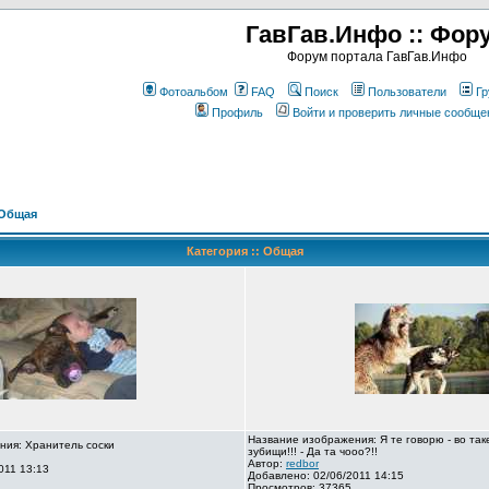
ГавГав.Инфо :: Фор
Форум портала ГавГав.Инфо
Фотоальбом
FAQ
Поиск
Пользователи
Гр
Профиль
Войти и проверить личные сообще
Общая
Категория :: Общая
Название изображения: Я те говорю - во так
ния: Хранитель соски
зубищи!!! - Да та чооо?!!
Автор:
redbor
011 13:13
Добавлено: 02/06/2011 14:15
Просмотров: 37365