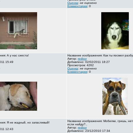
о
Оценка
:
не оценено
Комментарии
: 0
ия: А у нас сиеста!
Название изображения: Как ты посмел разбу
Автор:
redbor
011 15:49
Добавлено: 02/02/2011 18:27
Просмотров: 4262
о
Оценка
:
не оценено
Комментарии
: 0
Название изображения: Мобилки, гришь, нет
ия: Я не жадный, но запасливый!
если найду?..
Автор:
redbor
011 12:43
Добавлено: 23/12/2010 17:34