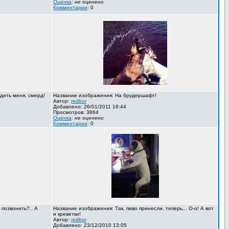
Оценка
:
не оценено
Комментарии
: 0
дить меня, смерд!
Название изображения: На брудершафт!
Автор:
redbor
Добавлено: 26/01/2011 16:44
Просмотров: 3864
Оценка
:
не оценено
Комментарии
: 0
 позвонить?.. А
Название изображения: Так, пиво принесли, теперь... О-о! А вот
и креветки!
Автор:
redbor
Добавлено: 23/12/2010 13:05