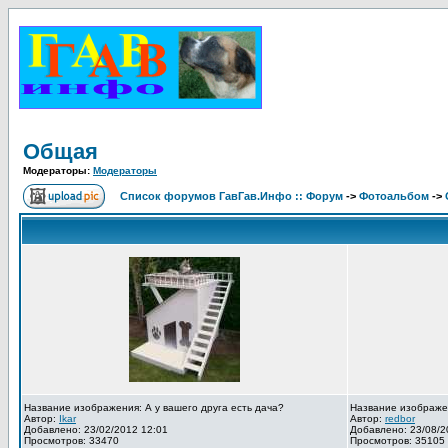
Общая
Модераторы:
Модераторы
Список форумов ГавГав.Инфо :: Форум
->
Фотоальбом
->
Название изображения: А у вашего друга есть дача?
Название изображе
Автор:
Ikar
Автор:
redbor
Добавлено: 23/02/2012 12:01
Добавлено: 23/08/2
Просмотров: 33470
Просмотров: 35105