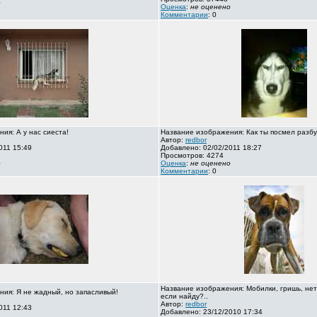
о
Оценка
:
не оценено
Комментарии
: 0
ия: А у нас сиеста!
Название изображения: Как ты посмел разбу
Автор:
redbor
011 15:49
Добавлено: 02/02/2011 18:27
Просмотров: 4274
о
Оценка
:
не оценено
Комментарии
: 0
Название изображения: Мобилки, гришь, нет
ия: Я не жадный, но запасливый!
если найду?..
Автор:
redbor
011 12:43
Добавлено: 23/12/2010 17:34