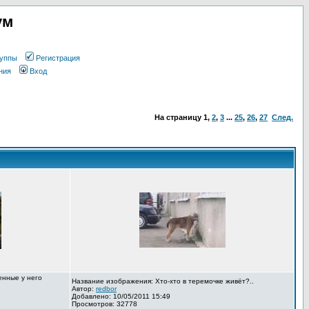
ум
уппы
Регистрация
ния
Вход
На страницу
1
,
2
,
3
...
25
,
26
,
27
След.
енные у него
Название изображения: Хто-хто в теремочке живёт?..
Автор:
redbor
Добавлено: 10/05/2011 15:49
Просмотров: 32778