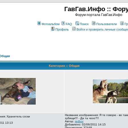
ГавГав.Инфо :: Фор
Форум портала ГавГав.Инфо
Фотоальбом
FAQ
Поиск
Пользователи
Гр
Профиль
Войти и проверить личные сообще
Общая
Категория :: Общая
Название изображения: Я те говорю - во так
ния: Хранитель соски
зубищи!!! - Да та чооо?!!
Автор:
redbor
011 13:13
Добавлено: 02/06/2011 14:15
Просмотров: 37448