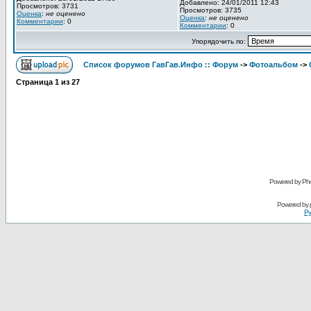
Добавлено: 24/01/2011 12:43
Просмотров: 3731
Просмотров: 3735
Оценка
:
не оценено
Оценка
:
не оценено
Комментарии
: 0
Комментарии
: 0
Упорядочить по:
Список форумов ГавГав.Инфо :: Форум
->
Фотоальбом
->
Страница
1
из
27
Powered by Pho
Powered by
Ру