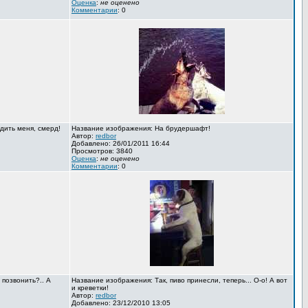
Оценка
:
не оценено
Комментарии
: 0
дить меня, смерд!
Название изображения: На брудершафт!
Автор:
redbor
Добавлено: 26/01/2011 16:44
Просмотров: 3840
Оценка
:
не оценено
Комментарии
: 0
 позвонить?.. А
Название изображения: Так, пиво принесли, теперь... О-о! А вот
и креветки!
Автор:
redbor
Добавлено: 23/12/2010 13:05