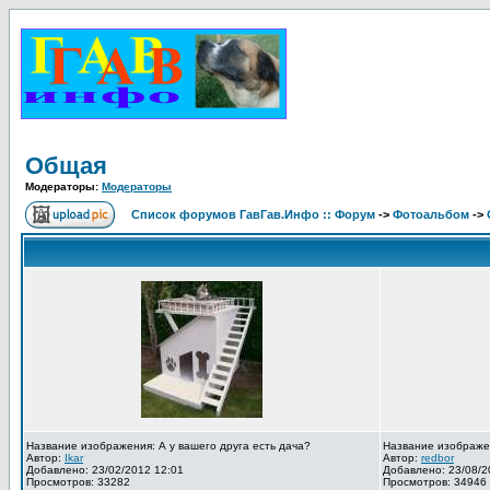
Общая
Модераторы:
Модераторы
Список форумов ГавГав.Инфо :: Форум
->
Фотоальбом
->
Название изображения: А у вашего друга есть дача?
Название изображе
Автор:
Ikar
Автор:
redbor
Добавлено: 23/02/2012 12:01
Добавлено: 23/08/2
Просмотров: 33282
Просмотров: 34946