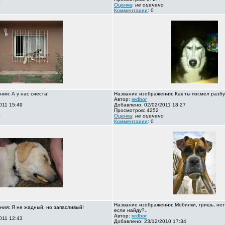
о
Оценка
:
не оценено
Комментарии
: 0
ия: А у нас сиеста!
Название изображения: Как ты посмел разбу
Автор:
redbor
011 15:49
Добавлено: 02/02/2011 18:27
Просмотров: 4252
о
Оценка
:
не оценено
Комментарии
: 0
Название изображения: Мобилки, гришь, нет
ия: Я не жадный, но запасливый!
если найду?..
Автор:
redbor
011 12:43
Добавлено: 23/12/2010 17:34