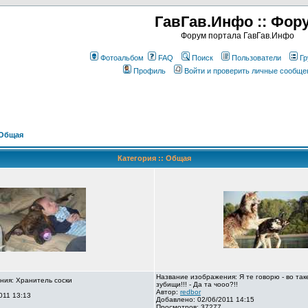
ГавГав.Инфо :: Фор
Форум портала ГавГав.Инфо
Фотоальбом
FAQ
Поиск
Пользователи
Гр
Профиль
Войти и проверить личные сообще
Общая
Категория :: Общая
Название изображения: Я те говорю - во так
ния: Хранитель соски
зубищи!!! - Да та чооо?!!
Автор:
redbor
011 13:13
Добавлено: 02/06/2011 14:15
Просмотров: 37277