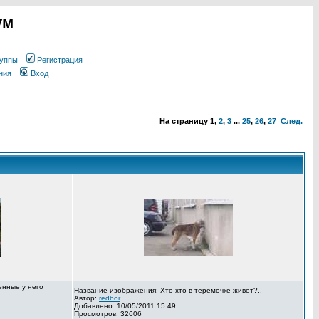
ум
уппы
Регистрация
ния
Вход
На страницу
1
,
2
,
3
...
25
,
26
,
27
След.
енные у него
Название изображения: Хто-хто в теремочке живёт?..
Автор:
redbor
Добавлено: 10/05/2011 15:49
Просмотров: 32606