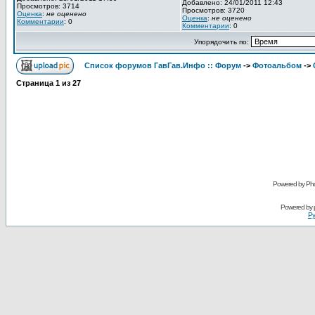
Добавлено: 24/01/2011 12:43
Просмотров: 3714
Просмотров: 3720
Оценка
:
не оценено
Оценка
:
не оценено
Комментарии
: 0
Комментарии
: 0
Упорядочить по:
Список форумов ГавГав.Инфо :: Форум
->
Фотоальбом
->
Страница
1
из
27
Powered by Pho
Powered by
Ру