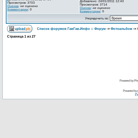
Добавлено: 24/01/2011 12:43
Просмотров: 3703
Просмотров: 3714
Оценка
:
не оценено
Оценка
:
не оценено
Комментарии
: 0
Комментарии
: 0
Упорядочить по:
Список форумов ГавГав.Инфо :: Форум
->
Фотоальбом
->
Страница
1
из
27
Powered by Pho
Powered by
Ру