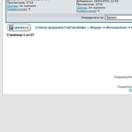
Добавлено: 24/01/2011 12:43
Просмотров: 3714
Просмотров: 3719
Оценка
:
не оценено
Оценка
:
не оценено
Комментарии
: 0
Комментарии
: 0
Упорядочить по:
Список форумов ГавГав.Инфо :: Форум
->
Фотоальбом
->
Страница
1
из
27
Powered by Pho
Powered by
Ру