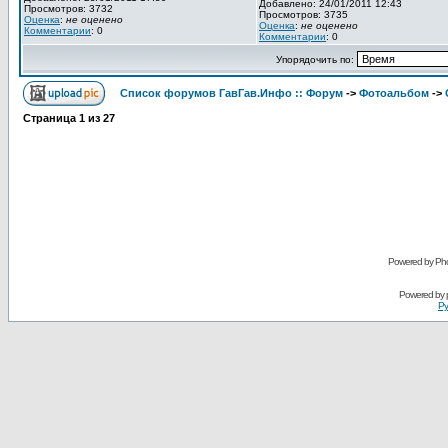
Добавлено: 24/01/2011 12:43
Просмотров: 3732
Просмотров: 3735
Оценка
:
не оценено
Оценка
:
не оценено
Комментарии
: 0
Комментарии
: 0
Упорядочить по:
Список форумов ГавГав.Инфо :: Форум
->
Фотоальбом
->
Страница
1
из
27
Powered by Pho
Powered by
Ру