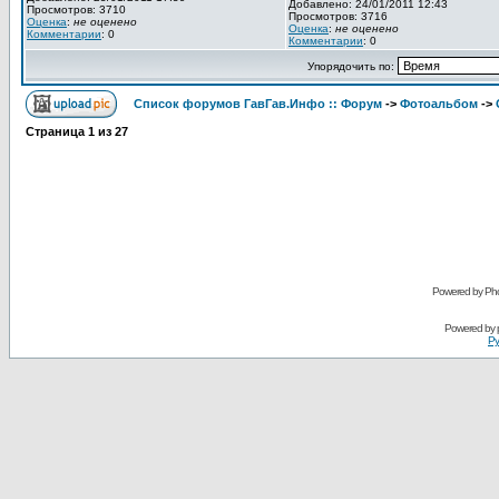
Добавлено: 24/01/2011 12:43
Просмотров: 3710
Просмотров: 3716
Оценка
:
не оценено
Оценка
:
не оценено
Комментарии
: 0
Комментарии
: 0
Упорядочить по:
Список форумов ГавГав.Инфо :: Форум
->
Фотоальбом
->
Страница
1
из
27
Powered by Pho
Powered by
Ру