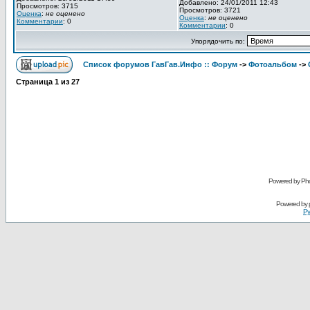
Добавлено: 24/01/2011 12:43
Просмотров: 3715
Просмотров: 3721
Оценка
:
не оценено
Оценка
:
не оценено
Комментарии
: 0
Комментарии
: 0
Упорядочить по:
Список форумов ГавГав.Инфо :: Форум
->
Фотоальбом
->
Страница
1
из
27
Powered by Pho
Powered by
Ру