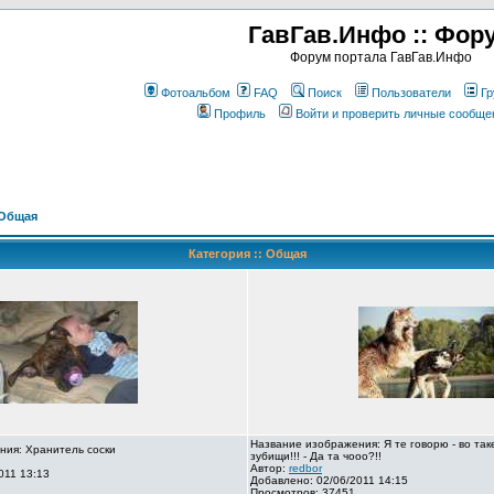
ГавГав.Инфо :: Фор
Форум портала ГавГав.Инфо
Фотоальбом
FAQ
Поиск
Пользователи
Гр
Профиль
Войти и проверить личные сообще
Общая
Категория :: Общая
Название изображения: Я те говорю - во так
ния: Хранитель соски
зубищи!!! - Да та чооо?!!
Автор:
redbor
011 13:13
Добавлено: 02/06/2011 14:15
Просмотров: 37451