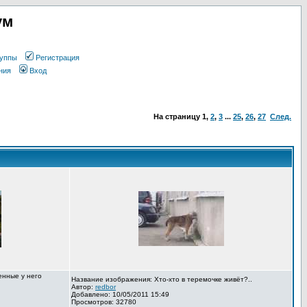
ум
уппы
Регистрация
ния
Вход
На страницу
1
,
2
,
3
...
25
,
26
,
27
След.
енные у него
Название изображения: Хто-хто в теремочке живёт?..
Автор:
redbor
Добавлено: 10/05/2011 15:49
Просмотров: 32780