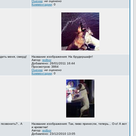
Оценка
:
не оценено
Комментарии
: 0
дить меня, смерд!
Название изображения: На брудершафт!
Автор:
redbor
Добавлено: 26/01/2011 16:44
Просмотров: 3864
Оценка
:
не оценено
Комментарии
: 0
 позвонить?.. А
Название изображения: Так, пиво принесли, теперь... О-о! А вот
и креветки!
Автор:
redbor
Добавлено: 23/12/2010 13:05