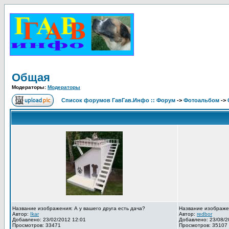
Общая
Модераторы:
Модераторы
Список форумов ГавГав.Инфо :: Форум
->
Фотоальбом
->
Название изображения: А у вашего друга есть дача?
Название изображе
Автор:
Ikar
Автор:
redbor
Добавлено: 23/02/2012 12:01
Добавлено: 23/08/2
Просмотров: 33471
Просмотров: 35107