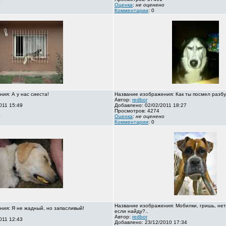
о
Оценка
:
не оценено
Комментарии
: 0
ия: А у нас сиеста!
Название изображения: Как ты посмел разбу
Автор:
redbor
011 15:49
Добавлено: 02/02/2011 18:27
Просмотров: 4274
о
Оценка
:
не оценено
Комментарии
: 0
Название изображения: Мобилки, гришь, нет
ия: Я не жадный, но запасливый!
если найду?..
Автор:
redbor
011 12:43
Добавлено: 23/12/2010 17:34