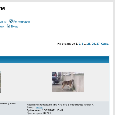
ум
уппы
Регистрация
ния
Вход
На страницу
1
,
2
,
3
...
25
,
26
,
27
След.
енные у него
Название изображения: Хто-хто в теремочке живёт?..
Автор:
redbor
Добавлено: 10/05/2011 15:49
Просмотров: 32721