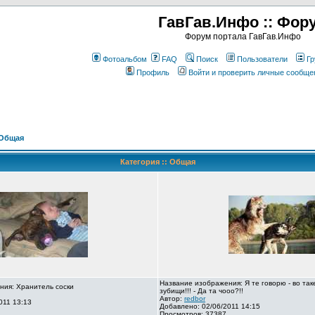
ГавГав.Инфо :: Фор
Форум портала ГавГав.Инфо
Фотоальбом
FAQ
Поиск
Пользователи
Гр
Профиль
Войти и проверить личные сообще
Общая
Категория :: Общая
Название изображения: Я те говорю - во так
ния: Хранитель соски
зубищи!!! - Да та чооо?!!
Автор:
redbor
011 13:13
Добавлено: 02/06/2011 14:15
Просмотров: 37387