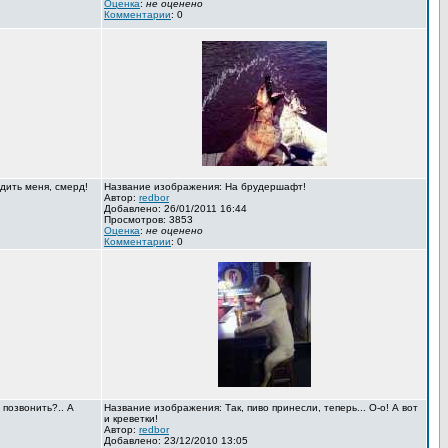
Оценка
:
не оценено
Комментарии
: 0
дить меня, смерд!
Название изображения: На брудершафт!
Автор:
redbor
Добавлено: 26/01/2011 16:44
Просмотров: 3853
Оценка
:
не оценено
Комментарии
: 0
 позвонить?.. А
Название изображения: Так, пиво принесли, теперь... О-о! А вот
и креветки!
Автор:
redbor
Добавлено: 23/12/2010 13:05