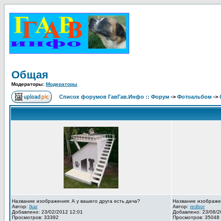
Общая
Модераторы:
Модераторы
Список форумов ГавГав.Инфо :: Форум
->
Фотоальбом
->
Название изображения: А у вашего друга есть дача?
Название изображе
Автор:
Ikar
Автор:
redbor
Добавлено: 23/02/2012 12:01
Добавлено: 23/08/2
Просмотров: 33392
Просмотров: 35048