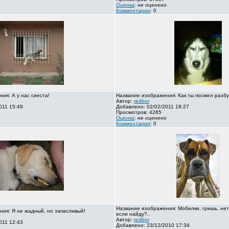
о
Оценка
:
не оценено
Комментарии
: 0
ия: А у нас сиеста!
Название изображения: Как ты посмел разбу
Автор:
redbor
011 15:49
Добавлено: 02/02/2011 18:27
Просмотров: 4265
о
Оценка
:
не оценено
Комментарии
: 0
Название изображения: Мобилки, гришь, нет
ия: Я не жадный, но запасливый!
если найду?..
Автор:
redbor
011 12:43
Добавлено: 23/12/2010 17:34