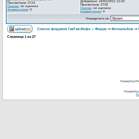
Добавлено: 24/01/2011 12:43
Просмотров: 3723
Просмотров: 3726
Оценка
:
не оценено
Оценка
:
не оценено
Комментарии
: 0
Комментарии
: 0
Упорядочить по:
Список форумов ГавГав.Инфо :: Форум
->
Фотоальбом
->
Страница
1
из
27
Powered by Pho
Powered by
Ру