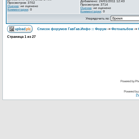
Добавлено: 24/01/2011 12:43
Просмотров: 3702
Просмотров: 3714
Оценка
:
не оценено
Оценка
:
не оценено
Комментарии
: 0
Комментарии
: 0
Упорядочить по:
Список форумов ГавГав.Инфо :: Форум
->
Фотоальбом
->
Страница
1
из
27
Powered by Pho
Powered by
Ру