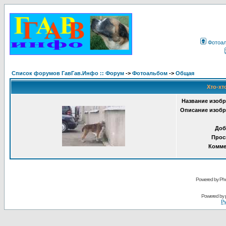
Фотоа
Список форумов ГавГав.Инфо :: Форум
->
Фотоальбом
->
Общая
Хто-хт
Название изобр
Описание изобр
Доб
Прос
Комме
Powered by Pho
Powered by
Ру