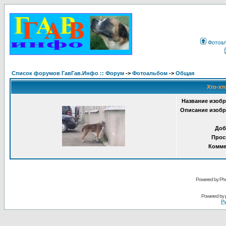
Фотоа
Список форумов ГавГав.Инфо :: Форум
->
Фотоальбом
->
Общая
Хто-хт
Название изобр
Описание изобр
Доб
Прос
Комме
Powered by Pho
Powered by
Ру