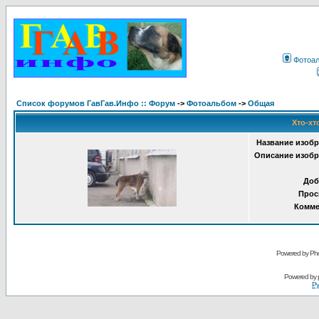
Фотоа
Список форумов ГавГав.Инфо :: Форум
->
Фотоальбом
->
Общая
Хто-хт
Название изобр
Описание изобр
Доб
Прос
Комме
Powered by Pho
Powered by
Ру