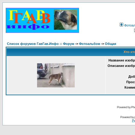
Фотоа
Список форумов ГавГав.Инфо :: Форум
->
Фотоальбом
->
Общая
Хто-хт
Название изобр
Описание изобр
Доб
Прос
Комме
Powered by Pho
Powered by
Ру