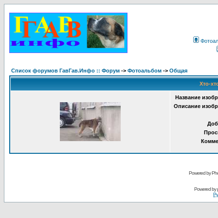
Фотоа
Список форумов ГавГав.Инфо :: Форум
->
Фотоальбом
->
Общая
Хто-хт
Название изобр
Описание изобр
Доб
Прос
Комме
Powered by Pho
Powered by
Ру