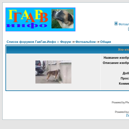
Фотоа
Список форумов ГавГав.Инфо :: Форум
->
Фотоальбом
->
Общая
Хто-хт
Название изобр
Описание изобр
Доб
Прос
Комме
Powered by Pho
Powered by
Ру