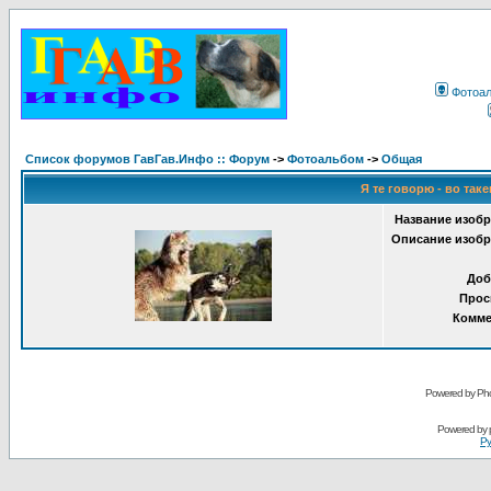
Фотоа
Список форумов ГавГав.Инфо :: Форум
->
Фотоальбом
->
Общая
Я те говорю - во таке
Название изобр
Описание изобр
Доб
Прос
Комме
Powered by Pho
Powered by
Ру