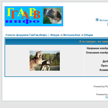
Фотоа
Список форумов ГавГав.Инфо :: Форум
->
Фотоальбом
->
Общая
Я те говорю - во таке
Название изобр
Описание изобр
Доб
Прос
Комме
Powered by Pho
Powered by
Ру