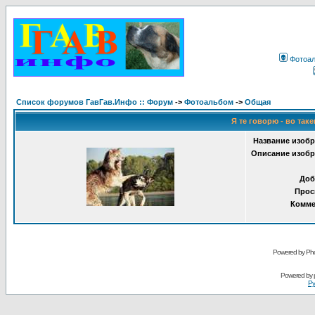
Фотоа
Список форумов ГавГав.Инфо :: Форум
->
Фотоальбом
->
Общая
Я те говорю - во таке
Название изобр
Описание изобр
Доб
Прос
Комме
Powered by Pho
Powered by
Ру