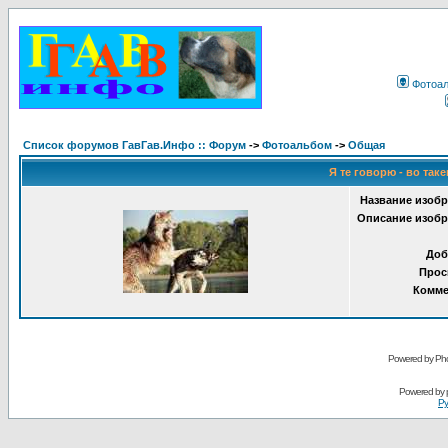
Фотоа
Список форумов ГавГав.Инфо :: Форум
->
Фотоальбом
->
Общая
Я те говорю - во таке
Название изобр
Описание изобр
Доб
Прос
Комме
Powered by Pho
Powered by
Ру