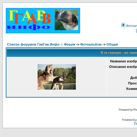
Фотоа
Список форумов ГавГав.Инфо :: Форум
->
Фотоальбом
->
Общая
Я те говорю - во таке
Название изобр
Описание изобр
Доб
Прос
Комме
Powered by Pho
Powered by
Ру