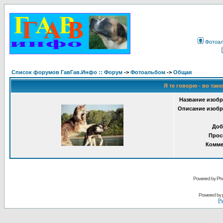
Фотоа
Список форумов ГавГав.Инфо :: Форум
->
Фотоальбом
->
Общая
Я те говорю - во таке
Название изобр
Описание изобр
Доб
Прос
Комме
Powered by Pho
Powered by
Ру