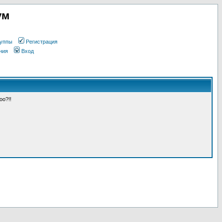
ум
уппы
Регистрация
ния
Вход
оо?!!