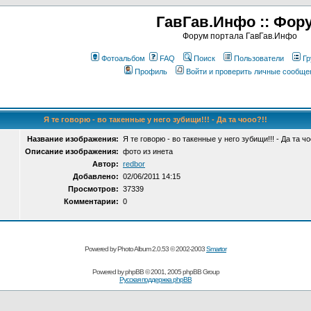
ГавГав.Инфо :: Фор
Форум портала ГавГав.Инфо
Фотоальбом
FAQ
Поиск
Пользователи
Гр
Профиль
Войти и проверить личные сообще
Я те говорю - во такенные у него зубищи!!! - Да та чооо?!!
Название изображения:
Я те говорю - во такенные у него зубищи!!! - Да та чо
Описание изображения:
фото из инета
Автор:
redbor
Добавлено:
02/06/2011 14:15
Просмотров:
37339
Комментарии:
0
Powered by Photo Album 2.0.53 © 2002-2003
Smartor
Powered by
phpBB
© 2001, 2005 phpBB Group
Русская поддержка phpBB