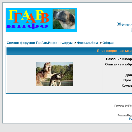
Фотоа
Список форумов ГавГав.Инфо :: Форум
->
Фотоальбом
->
Общая
Я те говорю - во таке
Название изобр
Описание изобр
Доб
Прос
Комме
Powered by Pho
Powered by
Ру