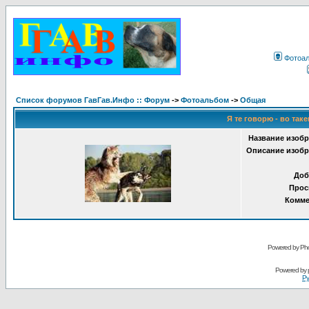
Фотоа
Список форумов ГавГав.Инфо :: Форум
->
Фотоальбом
->
Общая
Я те говорю - во таке
Название изобр
Описание изобр
Доб
Прос
Комме
Powered by Pho
Powered by
Ру