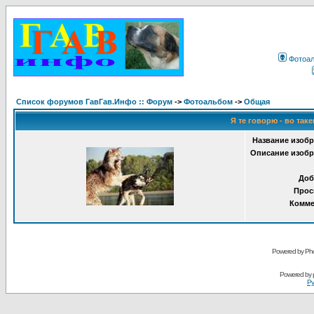
Фотоа
Список форумов ГавГав.Инфо :: Форум
->
Фотоальбом
->
Общая
Я те говорю - во таке
Название изобр
Описание изобр
Доб
Прос
Комме
Powered by Pho
Powered by
Ру