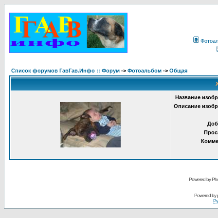
Фотоа
Список форумов ГавГав.Инфо :: Форум
->
Фотоальбом
->
Общая
Название изобр
Описание изобр
Доб
Прос
Комме
Powered by Pho
Powered by
Ру