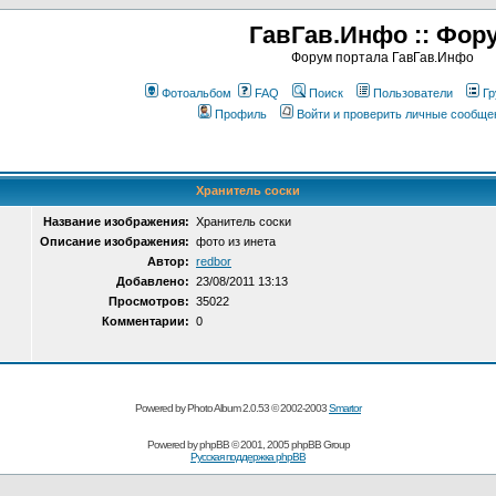
ГавГав.Инфо :: Фор
Форум портала ГавГав.Инфо
Фотоальбом
FAQ
Поиск
Пользователи
Гр
Профиль
Войти и проверить личные сообще
Хранитель соски
Название изображения:
Хранитель соски
Описание изображения:
фото из инета
Автор:
redbor
Добавлено:
23/08/2011 13:13
Просмотров:
35022
Комментарии:
0
Powered by Photo Album 2.0.53 © 2002-2003
Smartor
Powered by
phpBB
© 2001, 2005 phpBB Group
Русская поддержка phpBB