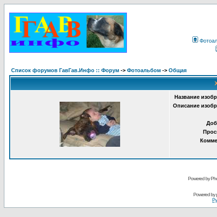
Фотоа
Список форумов ГавГав.Инфо :: Форум
->
Фотоальбом
->
Общая
Название изобр
Описание изобр
Доб
Прос
Комме
Powered by Pho
Powered by
Ру