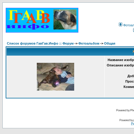
Фотоа
Список форумов ГавГав.Инфо :: Форум
->
Фотоальбом
->
Общая
Название изобр
Описание изобр
Доб
Прос
Комме
Powered by Pho
Powered by
Ру