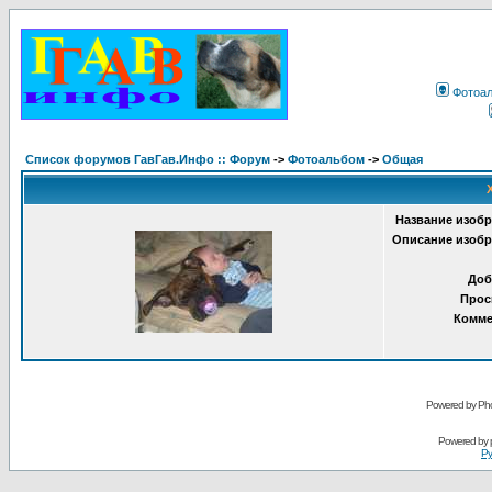
Фотоа
Список форумов ГавГав.Инфо :: Форум
->
Фотоальбом
->
Общая
Название изобр
Описание изобр
Доб
Прос
Комме
Powered by Pho
Powered by
Ру