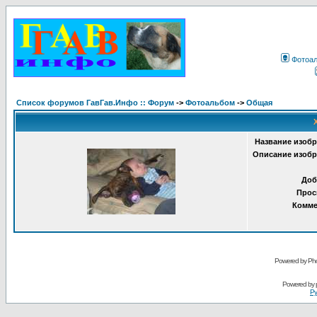
Фотоа
Список форумов ГавГав.Инфо :: Форум
->
Фотоальбом
->
Общая
Название изобр
Описание изобр
Доб
Прос
Комме
Powered by Pho
Powered by
Ру