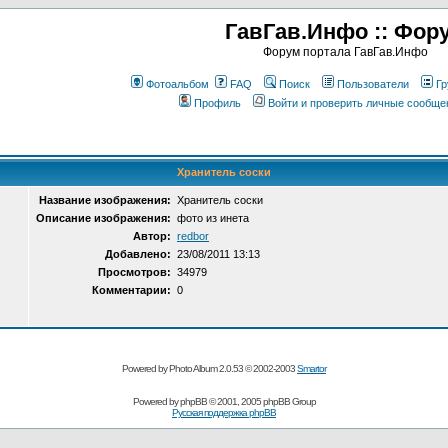
ГавГав.Инфо :: Фор
Форум портала ГавГав.Инфо
Фотоальбом
FAQ
Поиск
Пользователи
Гр
Профиль
Войти и проверить личные сообще
Хранитель соски
Название изображения:
Хранитель соски
Описание изображения:
фото из инета
Автор:
redbor
Добавлено:
23/08/2011 13:13
Просмотров:
34979
Комментарии:
0
Powered by Photo Album 2.0.53 © 2002-2003
Smartor
Powered by
phpBB
© 2001, 2005 phpBB Group
Русская поддержка phpBB