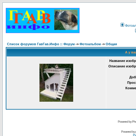
Фотоа
Список форумов ГавГав.Инфо :: Форум
->
Фотоальбом
->
Общая
А у ва
Название изобр
Описание изобр
Доб
Прос
Комме
Powered by Pho
Powered by
Ру