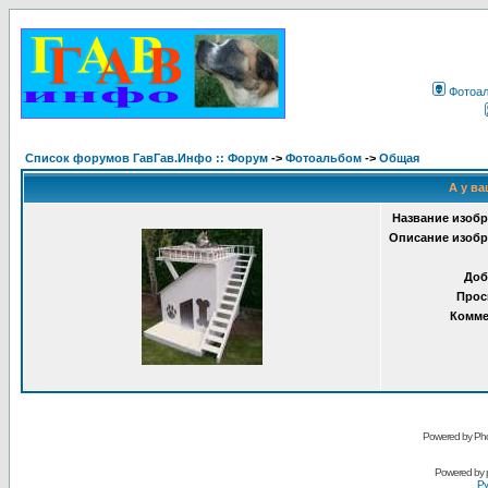
Фотоа
Список форумов ГавГав.Инфо :: Форум
->
Фотоальбом
->
Общая
А у ва
Название изобр
Описание изобр
Доб
Прос
Комме
Powered by Pho
Powered by
Ру