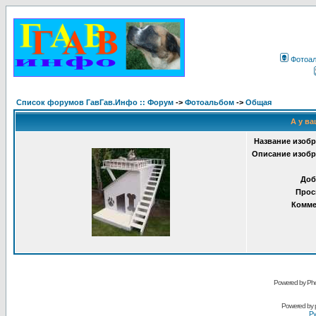
Фотоа
Список форумов ГавГав.Инфо :: Форум
->
Фотоальбом
->
Общая
А у ва
Название изобр
Описание изобр
Доб
Прос
Комме
Powered by Pho
Powered by
Ру