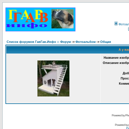
Фотоа
Список форумов ГавГав.Инфо :: Форум
->
Фотоальбом
->
Общая
А у ва
Название изобр
Описание изобр
Доб
Прос
Комме
Powered by Pho
Powered by
Ру