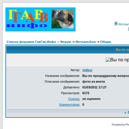
Фотоа
Список форумов ГавГав.Инфо :: Форум
->
Фотоальбом
->
Общая
Вы по п
Автор:
redbor
Название изображения:
Вы по процедурному вопро
Описание изображения:
фото из инета
Добавлено:
01/03/2011 17:27
Просмотров:
6172
Оценка:
не оценено
Комментарии:
0
«
Powered by Pho