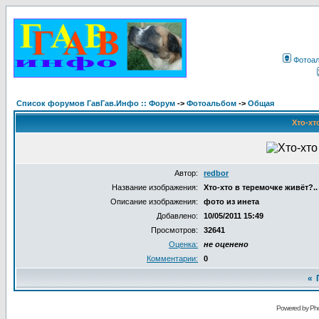
Фотоа
Список форумов ГавГав.Инфо :: Форум
->
Фотоальбом
->
Общая
Хто-хт
Автор:
redbor
Название изображения:
Хто-хто в теремочке живёт?..
Описание изображения:
фото из инета
Добавлено:
10/05/2011 15:49
Просмотров:
32641
Оценка:
не оценено
Комментарии:
0
«
Powered by Pho